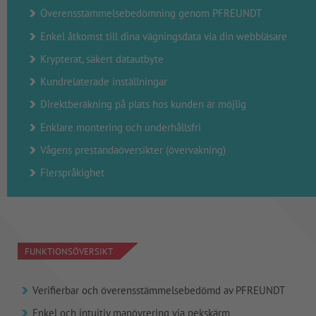
Överensstämmelsebedömning genom PFREUNDT
Enkel åtkomst till dina vägningsdata via din webbläsare
Krypterat, säkert datautbyte
Kundrelaterade inställningar
Direktberäkning på plats hos kunden är möjlig
Enklare montering och underhållsfri
Vågens prestandaöversikter (övervakning)
Flerspråkighet
FUNKTIONSÖVERSIKT
Verifierbar och överensstämmelsebedömd av PFREUNDT
Enkel och intuitiv manövrering via pekskärm