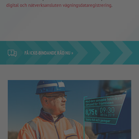
digital och nätverksansluten vägningsdataregistrering
.
FÅ ICKE-BINDANDE RÅD NU »