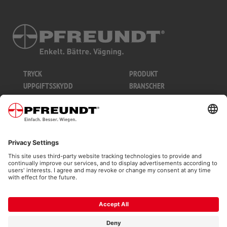
TRYCK
PRODUKT
UPPGIFTSSKYDD
BRANSCHER
VILLKOR OCH
TEKNIK
BESTÄMMELSER
SERVICE
WEBBPLATSKARTA
COOKIES
ONLINE SHOP