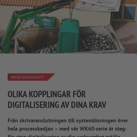
WK60 GRÄNSSNITT
OLIKA KOPPLINGAR FÖR
DIGITALISERING AV DINA KRAV
Från skrivaranslutningen till systemlösningen över
hela processkedjan – med vår WK60-serie är steg-
för-steg digitalisering av din verksamhet möjlig.