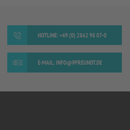
HOTLINE: +49 (0) 2862 98 07-0
E-MAIL: INFO@PFREUNDT.DE