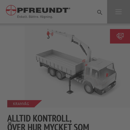
Jump directly to main navigation
Jump directly to content
KRANVÅG
ALLTID KONTROLL,
ÖVER HUR MYCKET SOM