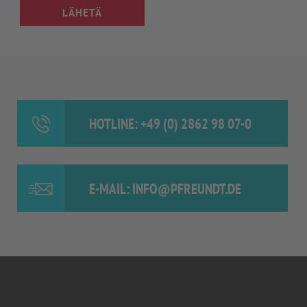
LÄHETÄ
HOTLINE: +49 (0) 2862 98 07-0
E-MAIL: INFO@PFREUNDT.DE