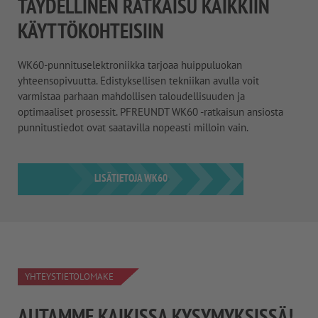
TÄYDELLINEN RATKAISU KAIKKIIN
KÄYTTÖKOHTEISIIN
WK60-punnituselektroniikka tarjoaa huippuluokan
yhteensopivuutta. Edistyksellisen tekniikan avulla voit
varmistaa parhaan mahdollisen taloudellisuuden ja
optimaaliset prosessit. PFREUNDT WK60 -ratkaisun ansiosta
punnitustiedot ovat saatavilla nopeasti milloin vain.
LISÄTIETOJA WK60
YHTEYSTIETOLOMAKE
AUTAMME KAIKISSA KYSYMYKSISSÄ!