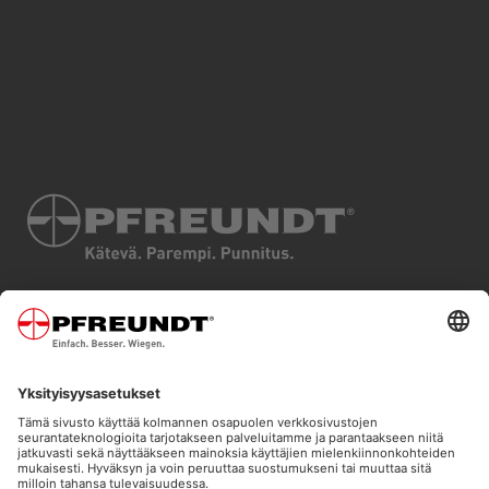
JÄLKI
TUOTTEET
TIETOSUOJA
TOIMIALAT
EHDOT JA EDELLYTYKSET
TEKNOLOGIAT
SIVUKARTTA
PALVELUT
COOKIES