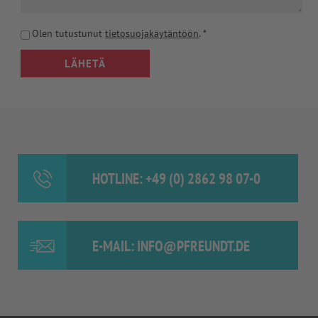
Olen tutustunut
tietosuojakäytäntöön
.
*
LÄHETÄ
HOTLINE: +49 (0) 2862 98 07-0
E-MAIL: INFO@PFREUNDT.DE