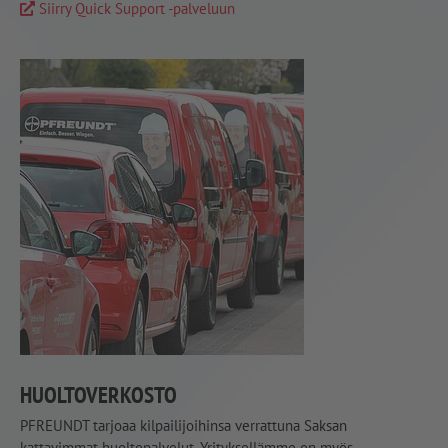
Siirry Quick Support -palveluun
HUOLTOVERKOSTO
PFREUNDT tarjoaa kilpailijoihinsa verrattuna Saksan
kattavimmat huoltopalvelut. Yrityksellämme on myös