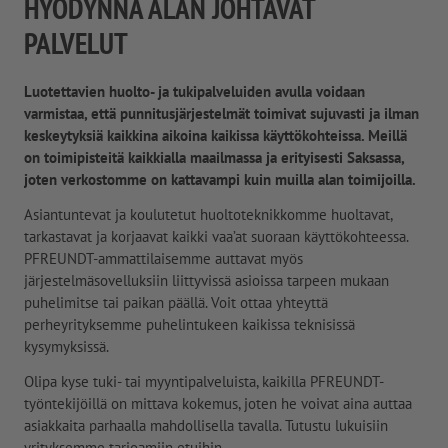
HYÖDYNNÄ ALAN JOHTAVAT
PALVELUT
Luotettavien huolto- ja tukipalveluiden avulla voidaan
varmistaa, että punnitusjärjestelmät toimivat sujuvasti ja ilman
keskeytyksiä kaikkina aikoina kaikissa käyttökohteissa. Meillä
on toimipisteitä kaikkialla maailmassa ja erityisesti Saksassa,
joten verkostomme on kattavampi kuin muilla alan toimijoilla.
Asiantuntevat ja koulutetut huoltoteknikkomme huoltavat,
tarkastavat ja korjaavat kaikki vaa’at suoraan käyttökohteessa.
PFREUNDT-ammattilaisemme auttavat myös
järjestelmäsovelluksiin liittyvissä asioissa tarpeen mukaan
puhelimitse tai paikan päällä. Voit ottaa yhteyttä
perheyrityksemme puhelintukeen kaikissa teknisissä
kysymyksissä.
Olipa kyse tuki- tai myyntipalveluista, kaikilla PFREUNDT-
työntekijöillä on mittava kokemus, joten he voivat aina auttaa
asiakkaita parhaalla mahdollisella tavalla. Tutustu lukuisiin
yrityksemme tarjoamiin etuihin.