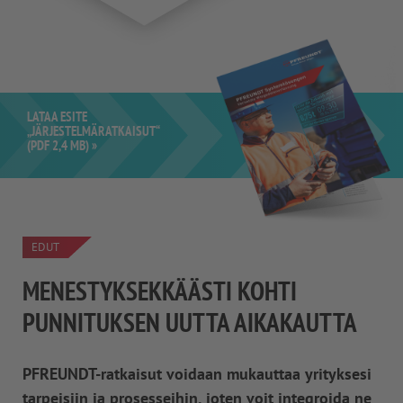
LATAA ESITE
„JÄRJESTELMÄRATKAISUT“
(PDF 2,4 MB) »
EDUT
MENESTYKSEKKÄÄSTI KOHTI
PUNNITUKSEN UUTTA AIKAKAUTTA
PFREUNDT-ratkaisut voidaan mukauttaa yrityksesi
tarpeisiin ja prosesseihin, joten voit integroida ne