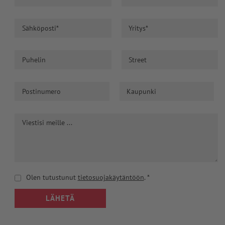
Olen tutustunut
tietosuojakäytäntöön
.
*
LÄHETÄ