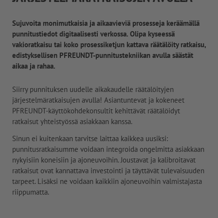
Sujuvoita monimutkaisia ja aikaavieviä prosesseja keräämällä
punnitustiedot digitaalisesti verkossa. Olipa kyseessä
vakioratkaisu tai koko prosessiketjun kattava räätälöity ratkaisu,
edistyksellisen PFREUNDT-punnitustekniikan avulla säästät
aikaa ja rahaa.
Siirry punnituksen uudelle aikakaudelle räätälöityjen
järjestelmäratkaisujen avulla! Asiantuntevat ja kokeneet
PFREUNDT-käyttökohdekonsultit kehittävät räätälöidyt
ratkaisut yhteistyössä asiakkaan kanssa.
Sinun ei kuitenkaan tarvitse laittaa kaikkea uusiksi:
punnitusratkaisumme voidaan integroida ongelmitta asiakkaan
nykyisiin koneisiin ja ajoneuvoihin. Joustavat ja kalibroitavat
ratkaisut ovat kannattava investointi ja täyttävät tulevaisuuden
tarpeet. Lisäksi ne voidaan kaikkiin ajoneuvoihin valmistajasta
riippumatta.