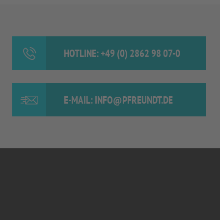
HOTLINE: +49 (0) 2862 98 07-0
E-MAIL: INFO@PFREUNDT.DE