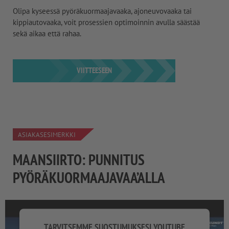
Olipa kyseessä pyöräkuormaajavaaka, ajoneuvovaaka tai
kippiautovaaka, voit prosessien optimoinnin avulla säästää
sekä aikaa että rahaa.
VIITTEESEEN
ASIAKASESIMERKKI
MAANSIIRTO: PUNNITUS
PYÖRÄKUORMAAJAVAA’ALLA
TARVITSEMME SUOSTUMUKSESI YOUTUBE