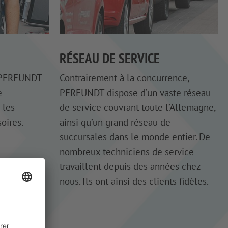
RÉSEAU DE SERVICE
e PFREUNDT
Contrairement à la concurrence,
e
PFREUNDT dispose d’un vaste réseau
 les
de service couvrant toute l’Allemagne,
soires.
ainsi qu’un grand réseau de
succursales dans le monde entier. De
nombreux techniciens de service
travaillent depuis des années chez
nous. Ils ont ainsi des clients fidèles.