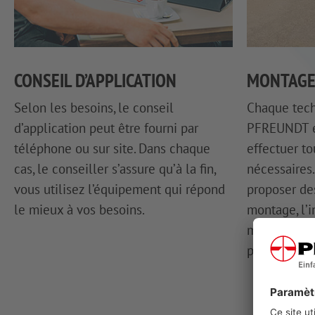
CONSEIL D’APPLICATION
MONTAG
Selon les besoins, le conseil
Chaque tech
d’application peut être fourni par
PFREUNDT e
téléphone ou sur site. Dans chaque
effectuer to
cas, le conseiller s’assure qu’à la fin,
nécessaires.
vous utilisez l’équipement qui répond
proposer des
le mieux à vos besoins.
montage, l’i
maintenance
pesage mobil