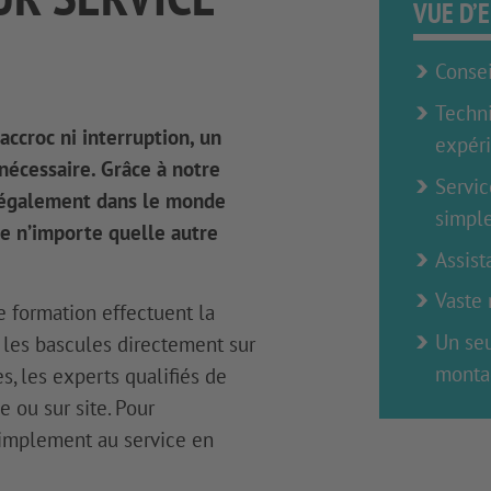
VUE D’
Consei
Techni
ccroc ni interruption, un
expér
 nécessaire. Grâce à notre
Servic
 également dans le monde
simpl
ue n’importe quelle autre
Assist
Vaste 
e formation effectuent la
Un seu
s les bascules directement sur
montag
s, les experts qualifiés de
ou sur site. Pour
simplement au service en