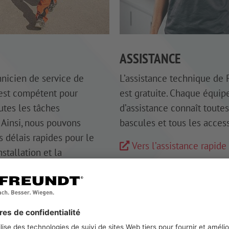
E
ASSISTANCE
nicien de service de
L’assistance technique d
st compétent pour
est gratuite. Chaque équip
utes les tâches
d’assistance connaît toutes
 Ainsi, nous pouvons
bascules et tous les acces
 délais rapides pour le
Vers l’assistance rapide
nstallation et la
 des technologies de
es et stationnaires.