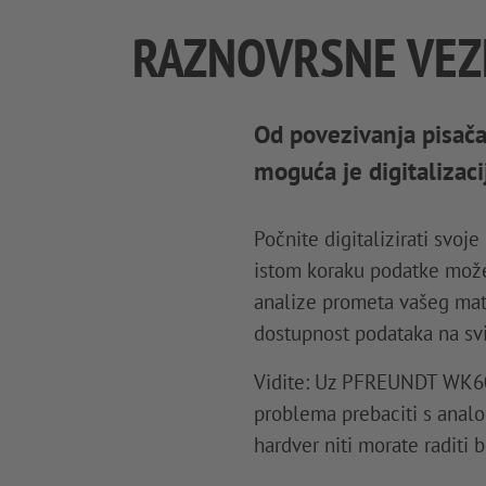
RAZNOVRSNE VEZE
Od povezivanja pisača
moguća je digitalizac
Počnite digitalizirati svoj
istom koraku podatke možete
analize prometa vašeg mat
dostupnost podataka na svi
Vidite: Uz PFREUNDT WK60 
problema prebaciti s anal
hardver niti morate raditi