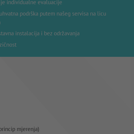
je individualne evaluacije
hvatna podrška putem našeg servisa na licu
a
tavna instalacija i bez održavanja
zičnost
princip mjerenja)