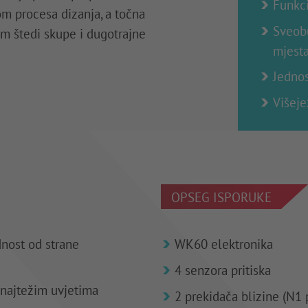
Funkci
om procesa dizanja, a točna
Sveobu
am štedi skupe i dugotrajne
mjest
Jednos
Višeje
OPSEG ISPORUKE
dnost od strane
WK60 elektronika
4 senzora pritiska
 najtežim uvjetima
2 prekidača blizine (N1 