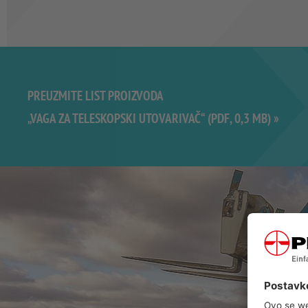
PREUZMITE LIST PROIZVODA
„VAGA ZA TELESKOPSKI UTOVARIVAČ“ (PDF, 0,3 MB) »