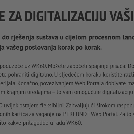
 ZA DIGITALIZACIJU VAŠ
 do rješenja sustava u cijelom procesnom lan
ija vašeg poslovanja korak po korak.
e poduzeće uz WK60. Možete započeti spajanje pisača: Dob
 pohraniti digitalno. U sljedećem koraku koristite razli
erijala. Konačno, povezivanjem Web Portala dobivate m
m krajnjim uređajima – to vam omogućuje digitalizaciju
uvijek ostajete fleksibilni. Zahvaljujući širokom raspo
ognih kartica za vaganje na PFREUNDT Web Portal. Za to 
 bilo kakve prilagodbe u radu WK60.