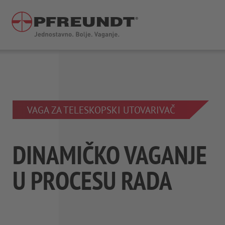
Jump directly to main navigation
Jump directly to content
VAGA ZA TELESKOPSKI UTOVARIVAČ
DINAMIČKO VAGANJE
U PROCESU RADA