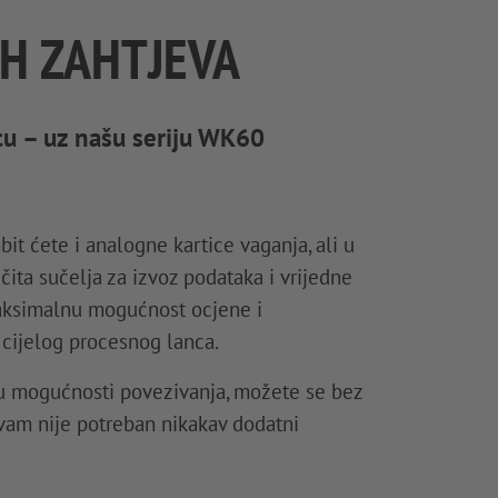
IH ZAHTJEVA
cu – uz našu seriju WK60
it ćete i analogne kartice vaganja, ali u
čita sučelja za izvoz podataka i vrijedne
aksimalnu mogućnost ocjene i
 cijelog procesnog lanca.
nu mogućnosti povezivanja, možete se bez
vam nije potreban nikakav dodatni