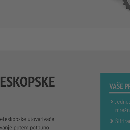
LESKOPSKE
VAŠE P
Jednos
mrežn
teleskopske utovarivače
Šifrir
kovanje putem potpuno