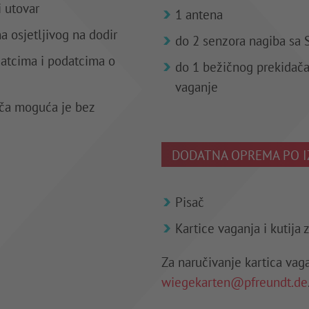
i utovar
1 antena
a osjetljivog na dodir
do 2 senzora nagiba sa
datcima i podatcima o
do 1 bežičnog prekidača 
vaganje
đača moguća je bez
DODATNA OPREMA PO 
Pisač
Kartice vaganja i kutija 
Za naručivanje kartica vag
wiegekarten@pfreundt.de