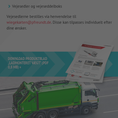
Vejesedler og vejeseddelboks
Vejesedlerne bestilles via henvendelse til
wiegekarten@pfreundt.de
. Disse kan tilpasses individuelt efter
dine ønsker.
DOWNLOAD PRODUKTBLAD
„LADMONTERET VÆGT“ (PDF
0,8 MB) »