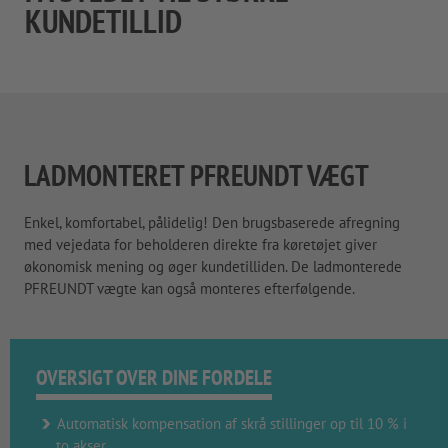
KUNDETILLID
LADMONTERET PFREUNDT VÆGT
Enkel, komfortabel, pålidelig! Den brugsbaserede afregning
med vejedata for beholderen direkte fra køretøjet giver
økonomisk mening og øger kundetilliden. De ladmonterede
PFREUNDT vægte kan også monteres efterfølgende.
OVERSIGT OVER DINE FORDELE
Automatisk kompensation af skrå stillinger op til 10 % i
to akser