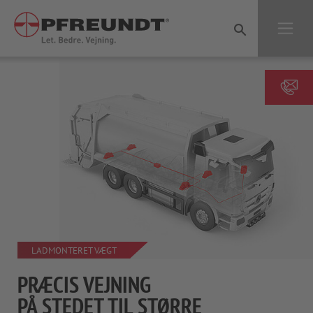
Jump directly to main navigation
Jump directly to content
LADMONTERET VÆGT
PRÆCIS VEJNING
PÅ STEDET TIL STØRRE