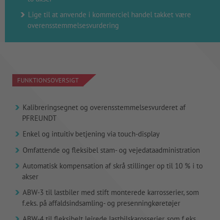
Lige til at anvende i kommerciel handel takket være
overensstemmelsesvurdering
FUNKTIONSOVERSIGT
Kalibreringsegnet og overensstemmelsesvurderet af
PFREUNDT
Enkel og intuitiv betjening via touch-display
Omfattende og fleksibel stam- og vejedataadministration
Automatisk kompensation af skrå stillinger op til 10 % i to
akser
ABW-3 til lastbiler med stift monterede karrosserier, som
f.eks. på affaldsindsamling- og presenningkøretøjer
ABW-4 til fleksibelt lejrede lastbilskarosserier, som f.eks.