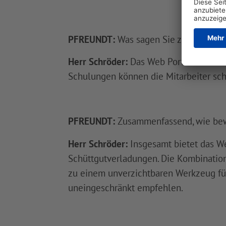
PFREUNDT:
Was sagen Sie zur
Benutze
Herr Schröder:
Das Web Portal zeichnet
Schulungen können die Mitarbeiter sch
PFREUNDT:
Zusammenfassend, wie bew
Herr Schröder:
Insgesamt bietet das W
Schüttgutverladungen. Die Kombinatio
zu einem unverzichtbaren Werkzeug für
uneingeschränkt empfehlen.