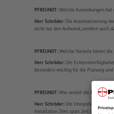
PFREUNDT:
Welche Auswirkungen hat d
Herr Schröder:
Die Automatisierung der
nicht nur den Aufwand, sondern auch da
PFREUNDT:
Welche Vorteile bietet die
Herr Schröder:
Die Echtzeitverfügbarkei
besonders wichtig für die Planung und 
PFREUNDT:
Wie verlief die
Integration
Herr Schröder:
Die Integration des Web
Installation. Dies spart Zeit und Kost