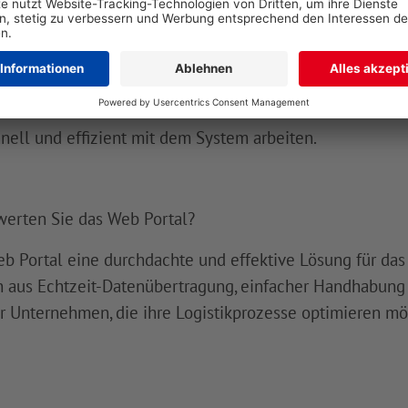
rfreundlichkeit
des Web Portals?
 sich durch eine benutzerfreundliche und intuitive Obe
nell und effizient mit dem System arbeiten.
erten Sie das Web Portal?
eb Portal eine durchdachte und effektive Lösung für d
n aus Echtzeit-Datenübertragung, einfacher Handhabung
 Unternehmen, die ihre Logistikprozesse optimieren mö