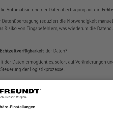
ie Automatisierung der Datenübertragung auf die
Fehle
 Datenübertragung reduziert die Notwendigkeit manuell
s Risiko von Eingabefehlern, was wiederum die Datenqua
Echtzeitverfügbarkeit
der Daten?
t der Daten ermöglicht es, sofort auf Veränderungen und
Steuerung der Logistikprozesse.
 des Web Portals
in Ihre bestehende Softwarelösungen?
 Portals in bestehende Softwarelösungen ist unkomplizi
en und ermöglicht eine schnelle Inbetriebnahme.