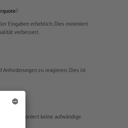
rquote
?
er Eingaben erheblich. Dies minimiert
lität verbessert.
 Anforderungen zu reagieren. Dies ist
ert und erfordert keine aufwändige