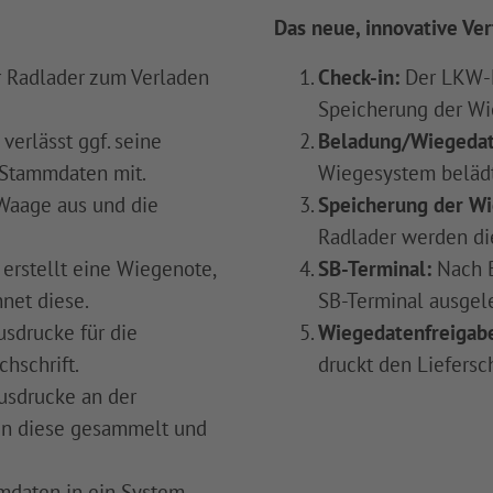
Das neue, innovative V
r Radlader zum Verladen
Check-in:
Der LKW-Fa
Speicherung der Wi
verlässt ggf. seine
Beladung/Wiegedat
 Stammdaten mit.
Wiegesystem belädt
 Waage aus und die
Speicherung der W
Radlader werden di
 erstellt eine Wiegenote,
SB-Terminal:
Nach 
hnet diese.
SB-Terminal ausgel
sdrucke für die
Wiegedatenfreigab
chschrift.
druckt den Liefersc
usdrucke an der
den diese gesammelt und
mdaten in ein System