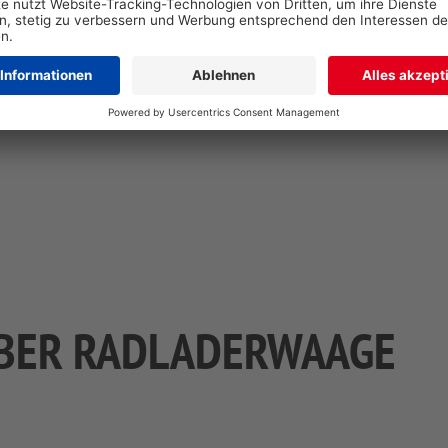
ansprechenderes 
QR-Code wird aufg
einlesen und digi
ÜBER RADLADERWAAGE