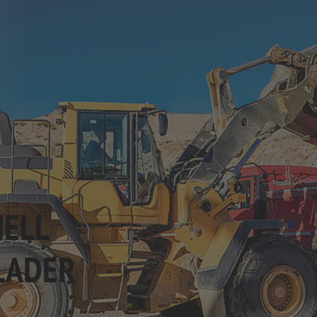
ELL
LADER