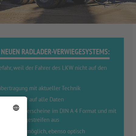
S NEUEN RADLADER-VERWIEGESYSTEMS:
efahr, weil der Fahrer des LKW nicht auf den
bertragung mit aktueller Technik
ofort Zugriff auf alle Daten
druckt Lieferscheine im DIN A 4 Format und mit
f dem Wiegestreifen aus
eichen ist möglich, ebenso optisch