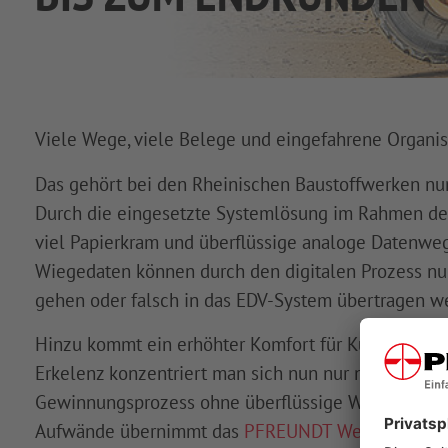
Viele Wege, viele Belege und eingefahrene Organis
Das gehört bei den Rheinischen Baustoffwerken nun
Durch die eingesetzte Systemlösung im Rahmen d
viel Papierkram und überflüssige analoge Datenwe
Wiegedaten können durch den digitalen Prozess nu
gehen oder falsch in das EDV-System übertragen w
Hinzu kommt ein erhöhter Komfort für Kunden und 
Erkelenz konzentriert man sich nun nur noch um ei
Gewinnungsprozess ohne überflüssige Wartezeiten 
Aufwände übernimmt das
PFREUNDT Web Portal
.