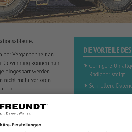
ationsabläufe.
DIE VORTEILE DE
 der Vergangenheit an.
er Gewinnung können nun
Geringere Unfallg
ge eingespart werden.
Radlader steigt
n nicht mehr verloren
Schnellere Datenü
erden.
Die Zentrale hat s
Mitarbeitende. In
Das MFT Terminal 
nen effizienten
mehr Daten als au
– bürokratische
Abdruck von Gütez