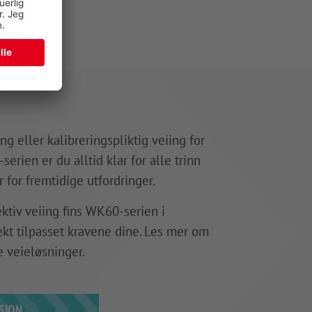
ng eller kalibreringspliktig veiing for
rien er du alltid klar for alle trinn
 for fremtidige utfordringer.
ektiv veiing fins WK60-serien i
fekt tilpasset kravene dine. Les mer om
e veieløsninger.
SJON