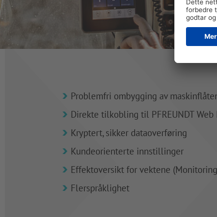
Problemfri ombygging av maskinflåte
Direkte tilkobling til PFREUNDT Web 
Kryptert, sikker dataoverføring
Kundeorienterte innstillinger
Effektoversikt for vektene (Monitoring
Flerspråklighet