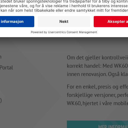
n
Om det gjeller kontrollveii
korrekt handel: Med WK60-se
Portal
innen renovasjon. Også klar
For en enkel, presis og eff
forskjellige versjoner, per
)
WK60, hjertet i våre mobil
MER INFORMA