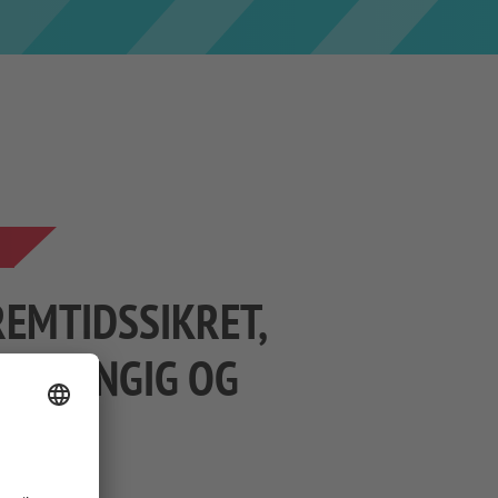
REMTIDSSIKRET,
AVHENGIG OG
R