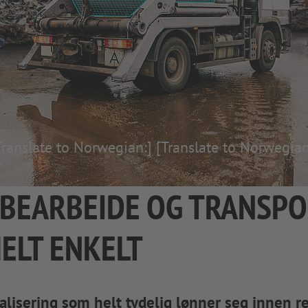
Translate to Norwegian:]
[Translate to Norwegian
 BEARBEIDE OG TRANSPO
HELT ENKELT
gitalisering som helt tydelig lønner seg innen