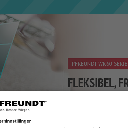
PFREUNDT WK60-SERIE
FLEKSIBEL, F
PRODUSENTU
KALIBRERBA