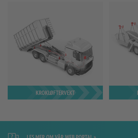
KROKLØFTERVEKT
LES MER OM VÅR WEB PORTAL »