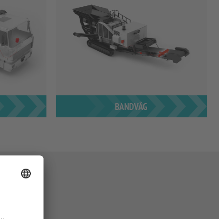
BANDVÅG
EN