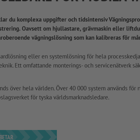
lar du komplexa uppgifter och tidsintensiv Vägningspro
trering. Oavsett om hjullastare, grävmaskin eller liftd
karoberoende vägningslösning som kan kalibreras för må
ardlösning eller en systemlösning för hela processkedja
knik. Ett omfattande monterings- och servicenätverk säk
s över hela världen. Över 40 000 system används för n
lagsverket för tyska världsmarknadsledare.
RBETAR