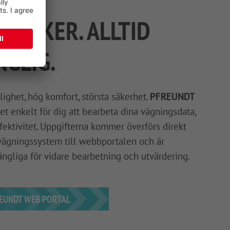
. SÄKER. ALLTID
NGLIG.
ighet, hög komfort, största säkerhet.
PFREUNDT
et enkelt för dig att bearbeta dina vägningsdata,
ffektivitet. Uppgifterna kommer överförs direkt
ägningssystem till webbportalen och är
ängliga för vidare bearbetning och utvärdering.
REUNDT WEB PORTAL