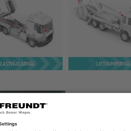
LASTVÄXLARVÅG
LIFTDUMPERVÅG
WEBBPORTAL