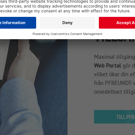
BEKVÄM
TILLGÄ
Maximal tillgängl
Web Portal
gör d
vilket ökar din e
från PFREUNDT-v
omedelbart tillg
TILL PF