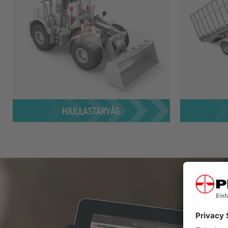
HJULLASTARVÅG