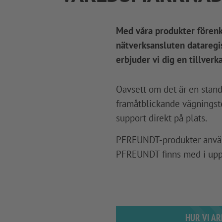
Med våra produkter förenk
nätverksansluten dataregis
erbjuder vi dig en tillver
Oavsett om det är en stand
framåtblickande vägningste
support direkt på plats.
PFREUNDT-produkter använd
PFREUNDT finns med i upps
HUR VI A