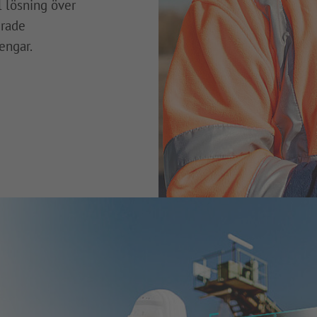
l lösning över
erade
engar.