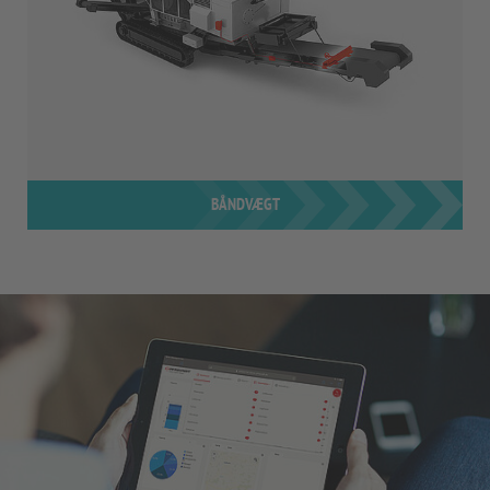
BÅNDVÆGT