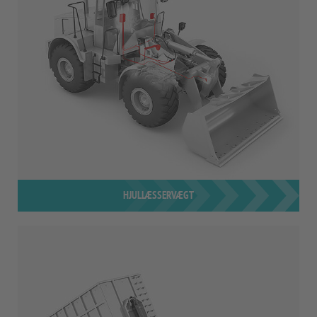
HJULLÆSSERVÆGT